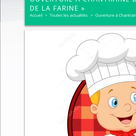
DE LA FARINE »
Aide à l'Habitat
Bulletin Chantraine Echo
Réseau
Accueil
>
Toutes les actualités
>
Ouverture à Chantrain
Demande autorisation
Élus
Déneig
Info entretien SDANC
Coordonnées et horaires
Trava
Demande de carte grise
Tableau des Commissions
Télére
Etat-civil et recensem
CR Conseils Municipaux
Police
Carte d'identité - Pas
Communauté d'Agglomération d'Epi
Les pr
Elections et inscriptio
Bulletin Chantraine Infos
Analys
Pass communautaire
Histoire de la commune
La Ch
Urbanisme
Contact
Compo
Cimetière
Social
La pos