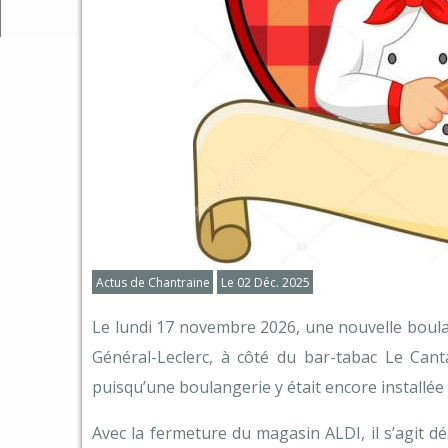
Trans
Infor
Numér
Cadre 
Forêt
Comme
Actus de Chantraine
Le 02 Déc. 2025
Le lundi 17 novembre 2026, une nouvelle boulan
Général-Leclerc, à côté du bar-tabac Le Canta
puisqu’une boulangerie y était encore installée 
Avec la fermeture du magasin ALDI, il s’agit d