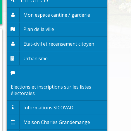
trascolaires
es et espaces publics
Mon espace cantine / garderie
ge
Plan de la ville
jection des animaux domestiques
Etat-civil et recensement citoyen
ort
Urbanisme
Elections et inscriptions sur les listes
électorales
Informations SICOVAD
Maison Charles Grandemange