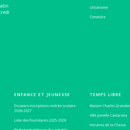
atin
Urbanisme
credi
Cimetière
ENFANCE ET JEUNESSE
TEMPS LIBRE
Dossiers inscriptions rentrée scolaire
Maison Charles Grand
2026-2027
Ville Jumelle Cantarana
Liste des fournitures 2025-2026
Horaires de la Chasse
Règlement intérieur des activités