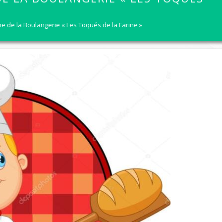
 d'éclairage public
Règlement intérieur des activités périscolaires et ex
Ville Jumelle Cantarana
Propreté des voi
e de la Boulangerie « Les Toqués de la Farine »
 voirie
ement ou viabilité hivernale
Restauration scolaire
Horaires de la Chasse
Bruits de voisina
ux
Petite enfance
Étang ouvert au public
Feux de jardin
 à portée de clic
lève de compteur d'eau
Conseil des Jeunes
Horaires bibliothèque
Divagation et dé
ent citoyen
 Municipale
Équipements de loisirs et de sp
seport
nal
ofessionnels de la santé
Bibliothèque
ns sur les listes électorales
e des besoins sociaux
Culture
asse
stage
te