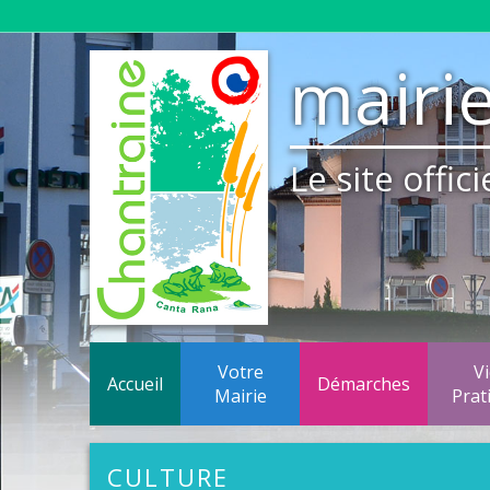
mairie
Le site offi
Votre
V
Accueil
Démarches
Mairie
Prat
Construire-Acheter
Finances
Réseau
CULTURE
Le Pacs
Liste des délibérations du Conseil M
Résea