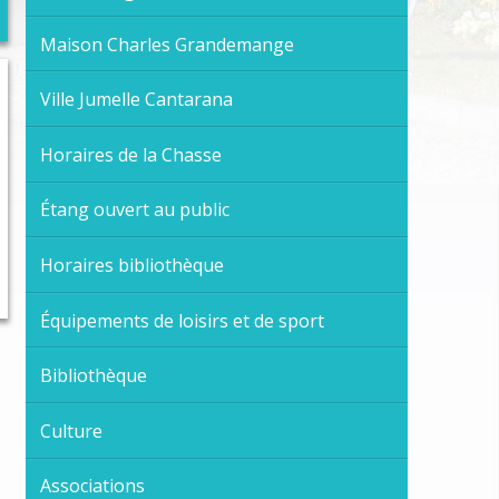
trascolaires
es et espaces publics
Maison Charles Grandemange
ge
Ville Jumelle Cantarana
Horaires de la Chasse
jection des animaux domestiques
ort
Étang ouvert au public
Horaires bibliothèque
Équipements de loisirs et de sport
Bibliothèque
Culture
Associations