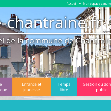
Accueil
Mon espace cantine 
-chantraine.fr
ciel de la commune de Chantrai
ie
Enfance et
Temps
Gestion du do
ique
jeunesse
libre
public
 d'eau potable
Dossiers inscriptions rentrée scolaire 2026-2027
Associations
Patrimoine et é
unicipal
u d'assainissement
Liste des fournitures 2025-2026
Maison Charles Grandemange
Exploitation et 