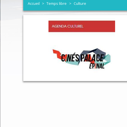
Accueil
>
Temps libre
>
Culture
Aide à l'Habitat
Bulletin Chantraine Echo
Réseau
Demande autorisation
Élus
Déneig
Info entretien SDANC
Coordonnées et horaires
Trava
Demande de carte grise
Tableau des Commissions
Télére
Etat-civil et recensem
CR Conseils Municipaux
Police
Carte d'identité - Pas
Communauté d'Agglomération d'Epi
Les pr
Elections et inscriptio
Bulletin Chantraine Infos
Analys
Pass communautaire
Histoire de la commune
La Ch
Urbanisme
Contact
Compo
Cimetière
Social
La pos