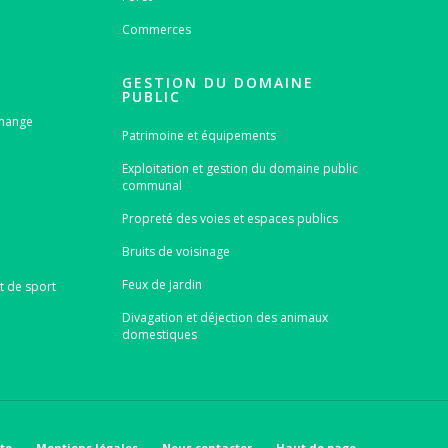
Commerces
GESTION DU DOMAINE
PUBLIC
emange
Patrimoine et équipements
Exploitation et gestion du domaine public
communal
Propreté des voies et espaces publics
Bruits de voisinage
Feux de jardin
t de sport
Divagation et déjection des animaux
domestiques
ite
Mentions légales
Nous contacter
Haut de page