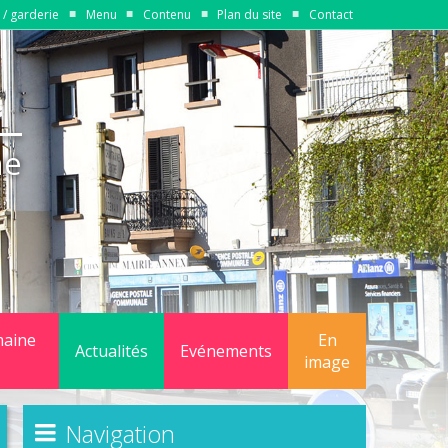
/ garderie
Menu
Contenu
Plan du site
Contact
ne
maine
En
Actualités
Evénements
image
quipements
Navigation
gestion du domaine public communal