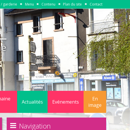
/ garderie
Menu
Contenu
Plan du site
Contact
ne
maine
En
Actualités
Evénements
image
quipements
Navigation
gestion du domaine public communal