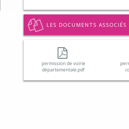
Trans
Infor
Numér
LES DOCUMENTS ASSOCIÉS
Cadre 
Forêt
Comme
permission de voirie
perm
départementale.pdf
c