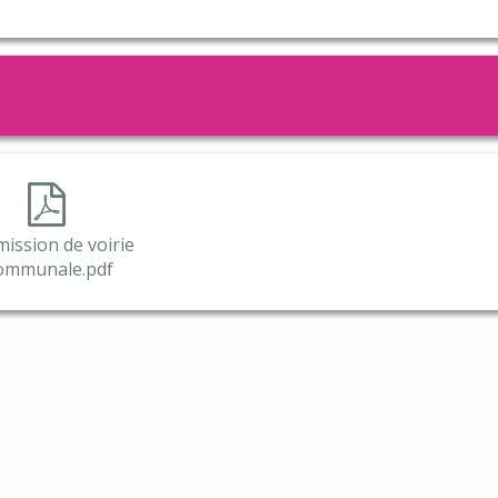
ports
mations SICOVAD
os utiles
de vie
rces
ission de voirie
ommunale.pdf