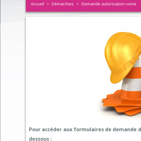
Accueil
>
Démarches
>
Demande autorisation voirie
Aide à l'Habitat
Bulletin Chantraine Echo
Réseau
Demande autorisation
Élus
Déneig
Info entretien SDANC
Coordonnées et horaires
Trava
Demande de carte grise
Tableau des Commissions
Télére
Etat-civil et recensem
CR Conseils Municipaux
Police
Carte d'identité - Pas
Communauté d'Agglomération d'Epi
Les pr
Elections et inscriptio
Bulletin Chantraine Infos
Analys
Pass communautaire
Histoire de la commune
La Ch
Urbanisme
Contact
Compo
Cimetière
Social
Pour accéder aux formulaires de demande d’au
La pos
dessous :