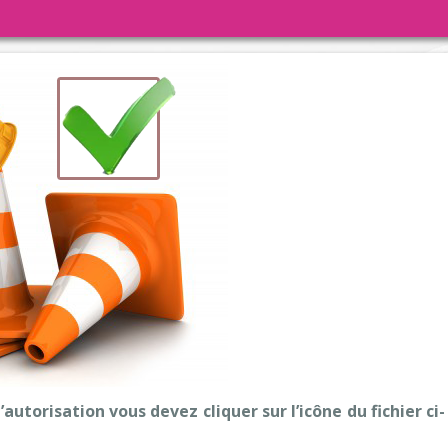
 d'éclairage public
Règlement intérieur des activités périscolaires et ex
Ville Jumelle Cantarana
Propreté des voi
 voirie
ement ou viabilité hivernale
Restauration scolaire
Horaires de la Chasse
Bruits de voisina
ux
Petite enfance
Étang ouvert au public
Feux de jardin
 à portée de clic
lève de compteur d'eau
Conseil des Jeunes
Horaires bibliothèque
Divagation et dé
ent citoyen
 Municipale
Équipements de loisirs et de sp
seport
nal
ofessionnels de la santé
Bibliothèque
ns sur les listes électorales
e des besoins sociaux
Culture
asse
stage
torisation vous devez cliquer sur l’icône du fichier ci-
te