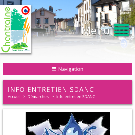
Menu
Navigation
INFO ENTRETIEN SDANC
Accueil
>
Démarches
>
Info entretien SDANC