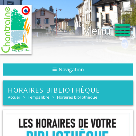
Menu
Navigation
HORAIRES BIBLIOTHÈQUE
Accueil
>
Temps libre
>
Horaires bibliothèque