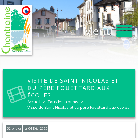
Menu
VISITE DE SAINT-NICOLAS ET
DU PÈRE FOUETTARD AUX
ÉCOLES
Accueil
>
Tous les albums
>
Visite de Saint-Nicolas et du père Fouettard aux écoles
32 photos
Le 04 Déc. 2020
..