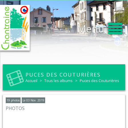
Menu
PUCES DES COUTURIÈRES
Accueil
>
Tous les albums
>
Puces des Couturières
19 photos
Le 03 Nov. 2019
PHOTOS