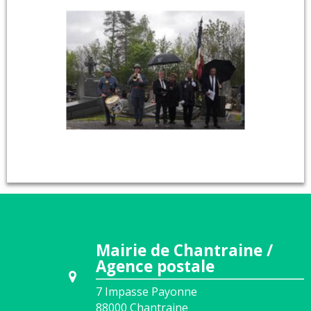
Mairie de Chantraine /
Agence postale
7 Impasse Payonne
88000
Chantraine