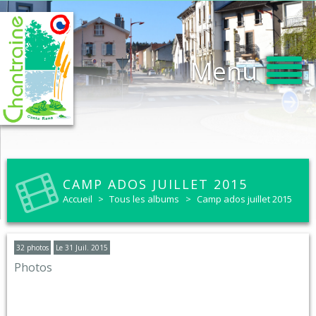
Menu
CAMP ADOS JUILLET 2015
Accueil
>
Tous les albums
>
Camp ados juillet 2015
32 photos
Le 31 Juil. 2015
Photos