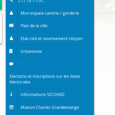
trascolaires
es et espaces publics
Mon espace cantine / garderie
ge
Plan de la ville
jection des animaux domestiques
Etat-civil et recensement citoyen
ort
Urbanisme
Elections et inscriptions sur les listes
électorales
Informations SICOVAD
Maison Charles Grandemange