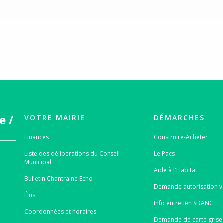
ports
mations SICOVAD
os utiles
de vie
rces
e /
VOTRE MAIRIE
DÉMARCHES
Finances
Construire-Acheter
Liste des délibérations du Conseil
Le Pacs
Municipal
Aide à l'Habitat
Bulletin Chantraine Echo
Demande autorisation v
Élus
Info entretien SDANC
Coordonnées et horaires
Demande de carte grise 