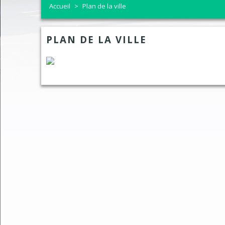
Accueil
>
Plan de la ville
Aide à l'Habitat
Bulletin Chantraine Echo
Réseau
Demande autorisation
Élus
Déneig
PLAN DE LA VILLE
Info entretien SDANC
Coordonnées et horaires
Trava
Demande de carte grise
Tableau des Commissions
Télére
Etat-civil et recensem
CR Conseils Municipaux
Police
Carte d'identité - Pas
Communauté d'Agglomération d'Epi
Les pr
Elections et inscriptio
Bulletin Chantraine Infos
Analys
Pass communautaire
Histoire de la commune
La Ch
Urbanisme
Contact
Compo
Cimetière
Social
La pos