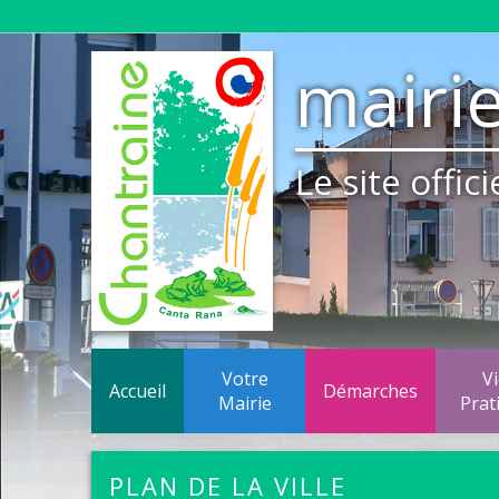
mairie
Le site offi
Votre
V
Accueil
Démarches
Mairie
Prat
Construire-Acheter
Finances
Réseau
PLAN DE LA VILLE
Le Pacs
Liste des délibérations du Conseil M
Résea