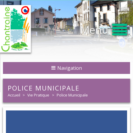
Menu
Navigation
POLICE MUNICIPALE
Accueil
>
Vie Pratique
>
Police Municipale