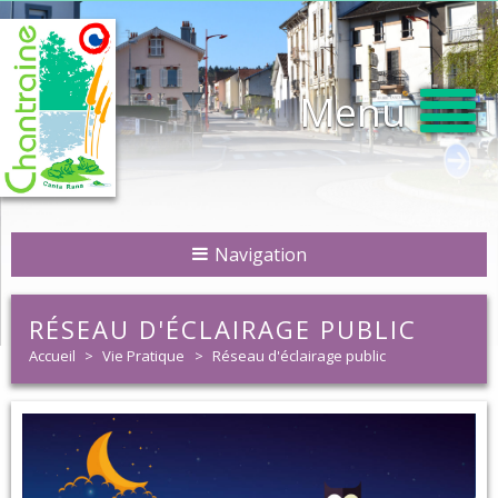
Menu
Navigation
RÉSEAU D'ÉCLAIRAGE PUBLIC
Accueil
>
Vie Pratique
>
Réseau d'éclairage public