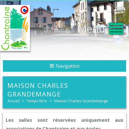
Menu
Navigation
MAISON CHARLES
GRANDEMANGE
Accueil
>
Temps libre
>
Maison Charles Grandemange
Les salles sont réservées uniquement aux
associations de Chantraine et aux écoles