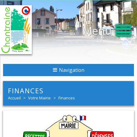
Menu
Navigation
FINANCES
Accueil
>
Votre Mairie
>
Finances