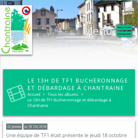
Menu
LE 13H DE TF1 BUCHERONNAGE
ET DÉBARDAGE À CHANTRAINE
Accueil
>
Tous les albums
>
Le 13H de TF1 Bucheronnage et débardage à
Chantraine
32 photos
Le 18 Ott 2018
Une équipe de TF1 était présente le jeudi 18 octobre