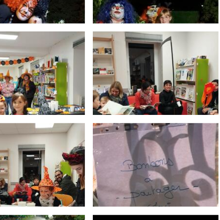
ports
mations SICOVAD
os utiles
de vie
rces