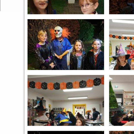
Trans
Infor
Numér
Cadre 
Forêt
Comme