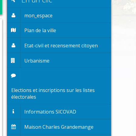
trascolaires
es et espaces publics
mon_espace
ge
Plan de la ville
jection des animaux domestiques
Etat-civil et recensement citoyen
ort
Urbanisme
Elections et inscriptions sur les listes
électorales
Informations SICOVAD
Maison Charles Grandemange