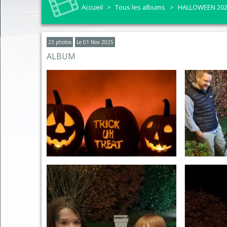
Accueil
>
Tous les albums
>
HALLOWEEN 20
Aide à l'Habitat
Bulletin Chantraine Echo
Réseau
Demande autorisation
Élus
Déneig
23 photos
Le 01 Nov 2025
Info entretien SDANC
ALBUM
Coordonnées et horaires
Trava
Demande de carte grise
Tableau des Commissions
Télére
Etat-civil et recensem
CR Conseils Municipaux
Police
Carte d'identité - Pas
Communauté d'Agglomération d'Epi
Les pr
Elections et inscriptio
Bulletin Chantraine Infos
Analys
Pass communautaire
Histoire de la commune
La Ch
Urbanisme
Contact
Compo
Cimetière
Social
La pos