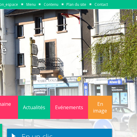
on_espace
Menu
Contenu
Plan du site
Contact
ne
maine
En
Actualités
Evénements
image
quipements
En un clic
gestion du domaine public communal