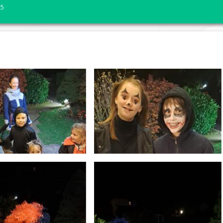
25
 d'éclairage public
Règlement intérieur des activités périscolaires et ex
Ville Jumelle Cantarana
Propreté des voi
 voirie
ement ou viabilité hivernale
Restauration scolaire
Horaires de la Chasse
Bruits de voisina
ux
Petite enfance
Étang ouvert au public
Feux de jardin
 à portée de clic
lève de compteur d'eau
Conseil des Jeunes
Horaires bibliothèque
Divagation et dé
ent citoyen
 Municipale
Équipements de loisirs et de sp
seport
nal
ofessionnels de la santé
Bibliothèque
ns sur les listes électorales
e des besoins sociaux
Culture
asse
stage
te