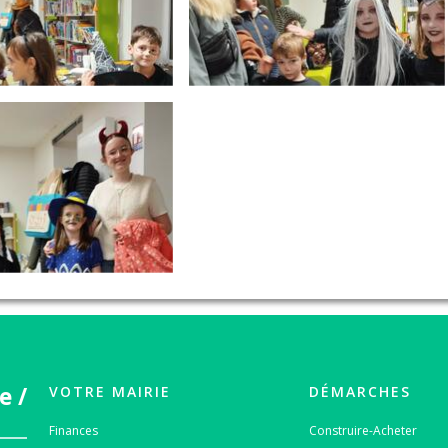
e /
VOTRE MAIRIE
DÉMARCHES
Finances
Construire-Acheter