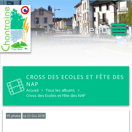
Menu
CROSS DES ECOLES ET FÊTE DES
NAP
Accueil
>
Tous les albums
>
Cross des Ecoles et Fête des NAP
99 photos
Le 23 Giu 2018