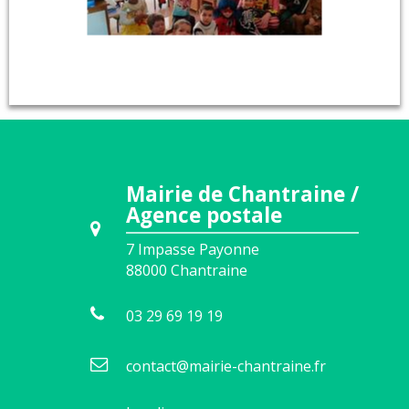
Mairie de Chantraine /
Agence postale
7 Impasse Payonne
88000
Chantraine
03 29 69 19 19
contact@mairie-chantraine.fr