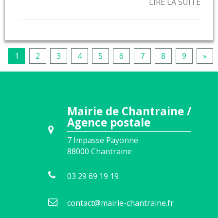
LIRE LA SUITE
1
2
3
4
5
6
7
8
9
»
Mairie de Chantraine /
Agence postale
7 Impasse Payonne
88000
Chantraine
03 29 69 19 19
contact@mairie-chantraine.fr