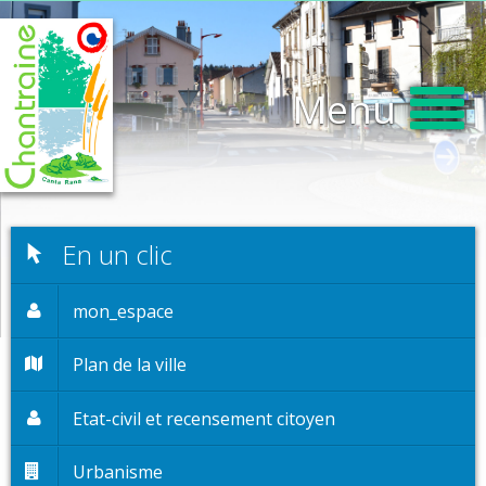
Menu
En un clic
mon_espace
Plan de la ville
Etat-civil et recensement citoyen
Urbanisme